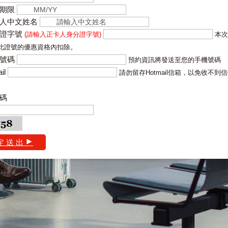
期限
人中文姓名
分證字號
(請輸入正卡人身分證字號)
本次
此證號的優惠資格內扣除。
號碼
預約資訊將發送至您的手機號碼
il
請勿留存Hotmail信箱，以免收不到
碼
定 送 出