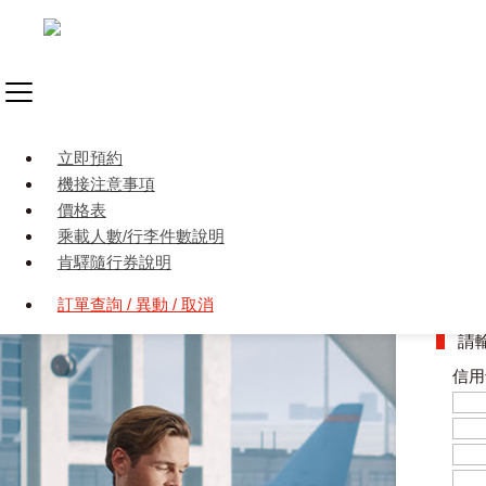
立即預約
機接注意事項
價格表
乘載人數/行李件數說明
肯驛隨行券說明
機場
訂單查詢 / 異動 / 取消
請
信用