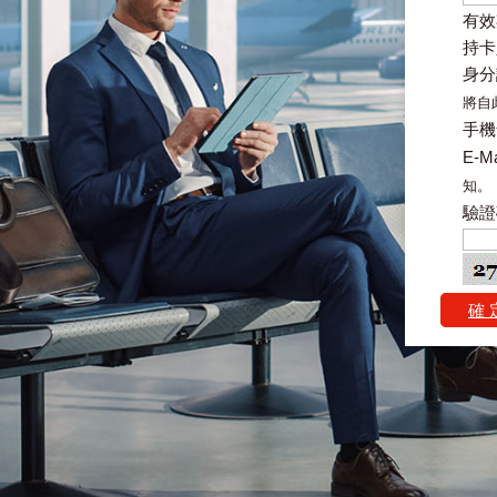
有效
持卡
身
將自
手機
E-Ma
知。
驗證
確 