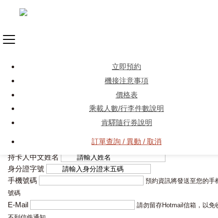
機場接送預約
立即預約
請輸入您的預約資訊
機接注意事項
信用卡號
價格表
乘載人數/行李件數說明
肯驛隨行券說明
訂單查詢 / 異動 / 取消
有效期限
持卡人中文姓名
身分證字號
手機號碼
預約資訊將發送至您的手
號碼
E-Mail
請勿留存Hotmail信箱，以免
不到信件通知。