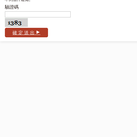
驗證碼
確 定 送 出