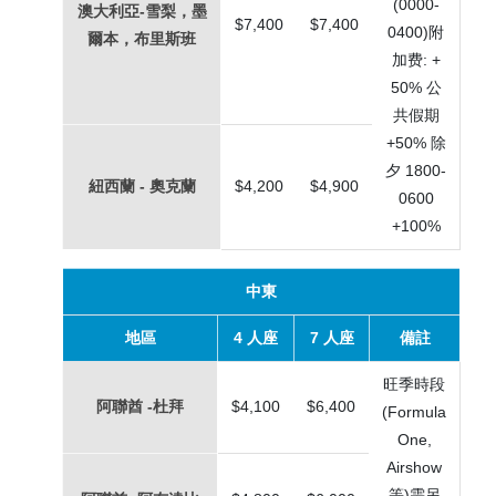
(0000-
澳大利亞-雪梨，墨
$7,400
$7,400
0400)附
爾本，布里斯班
加费: +
50% 公
共假期
+50% 除
夕 1800-
紐西蘭 - 奧克蘭
$4,200
$4,900
0600
+100%
中東
地區
4 人座
7 人座
備註
旺季時段
阿聯酋 -杜拜
$4,100
$6,400
(Formula
One,
Airshow
等)需另