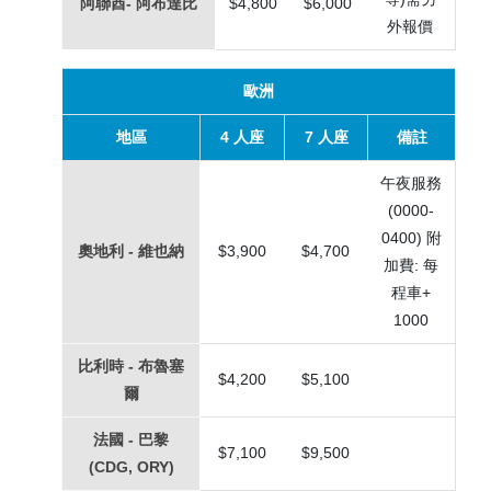
阿聯酋- 阿布達比
$4,800
$6,000
外報價
歐洲
地區
4 人座
7 人座
備註
午夜服務
(0000-
0400) 附
奧地利 - 維也納
$3,900
$4,700
加費: 每
程車+
1000
比利時 - 布魯塞
$4,200
$5,100
爾
法國 - 巴黎
$7,100
$9,500
(CDG, ORY)