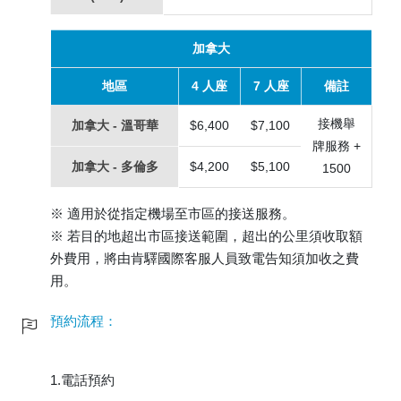
加拿大
地區
4 人座
7 人座
備註
接機舉
加拿大 - 溫哥華
$6,400
$7,100
牌服務 +
加拿大 - 多倫多
$4,200
$5,100
1500
※ 適用於從指定機場至市區的接送服務。
※ 若目的地超出市區接送範圍，超出的公里須收取額
外費用，將由肯驛國際客服人員致電告知須加收之費
用。
預約流程：
1.電話預約