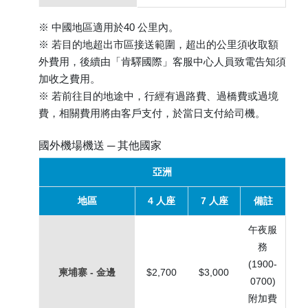
※ 中國地區適用於40 公里內。
※ 若目的地超出市區接送範圍，超出的公里須收取額
外費用，後續由「肯驛國際」客服中心人員致電告知須
加收之費用。
※ 若前往目的地途中，行經有過路費、過橋費或過境
費，相關費用將由客戶支付，於當日支付給司機。
國外機場機送 ─ 其他國家
亞洲
地區
4 人座
7 人座
備註
午夜服
務
(1900-
柬埔寨 - 金邊
$2,700
$3,000
0700)
附加費