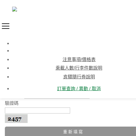
訂單查詢/異動/取消
信用卡號
注意事項/價格表
乘載人數/行李件數說明
肯驛隨行券說明
持卡人中文姓名
訂單查詢 / 異動 / 取消
手機號碼
範例:0912345678
驗證碼
重 新 填 寫