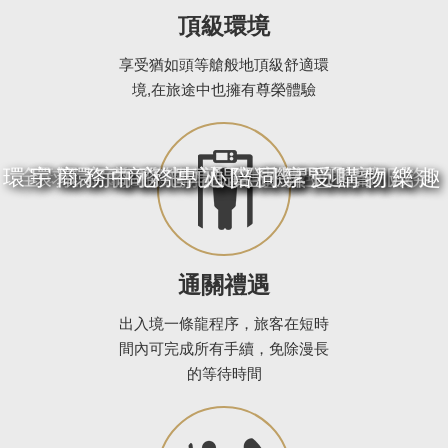
頂級環境
享受猶如頭等艙般地頂級舒適環
境,在旅途中也擁有尊榮體驗
環宇商務中心 專人陪同享受購物樂趣
全球156個機場 提供禮遇通關服務
環宇商務中心 通關手續一次完成
環宇商務中心 貴賓休憩空間
環宇商務中心 登機門迎賓
尊爵獨享 唯您優先
通關禮遇
出入境一條龍程序，旅客在短時
間內可完成所有手續，免除漫長
的等待時間