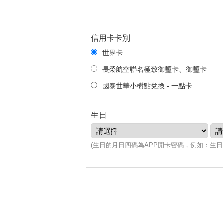
信用卡卡別
世界卡
長榮航空聯名極致御璽卡、御璽卡
國泰世華小樹點兌換 - 一點卡
生日
(生日的月日四碼為APP開卡密碼，例如：生日為