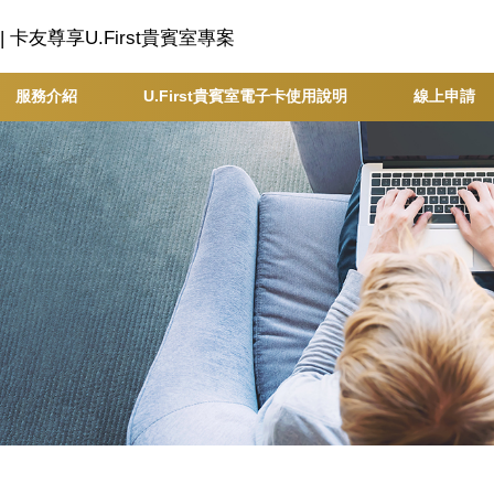
 卡友尊享U.First貴賓室專案
服務介紹
U.First貴賓室電子卡使用說明
線上申請