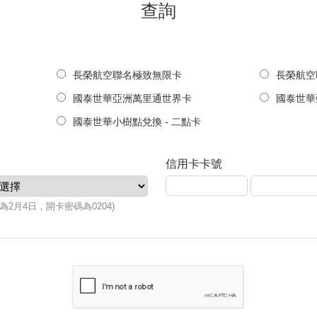
查詢
長榮航空聯名極致無限卡
長榮航
國泰世華亞洲萬里通世界卡
國泰世華
國泰世華小樹點兌換 - 二點卡
信用卡卡號
2月4日，開卡密碼為0204)