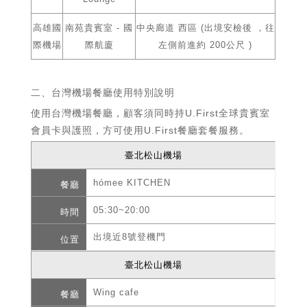
高雄國
南苑貴賓室 - 國
中央廊道 西區 (出境安檢後 ，往
際機場
際航廈
左側前進約 200公尺 )
二、台灣機場餐廳使用特別說明
使用台灣機場餐廳，顧客須同時持U.First全球貴賓室
會員卡與護照，方可使用U.First餐廳套餐服務。
臺北松山機場
hómee KITCHEN
05:30~20:00
出境近8號登機門
臺北松山機場
Wing cafe