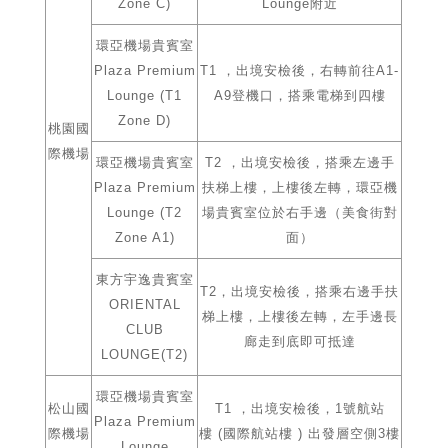
Zone C)
Lounge附近
環亞機場貴賓室
Plaza Premium
T1 ，出境安檢後，右轉前往A1-
Lounge (T1
A9登機口，搭乘電梯到四樓
Zone D)
桃園國
際機場
環亞機場貴賓室
T2 ，出境安檢後，搭乘左邊手
Plaza Premium
扶梯上樓，上樓後左轉，環亞機
Lounge (T2
場貴賓室位於右手邊（美食街對
Zone A1)
面）
東方宇逸貴賓室
T2，出境安檢後，搭乘右邊手扶
ORIENTAL
梯上樓，上樓後左轉，左手邊長
CLUB
廊走到底即可抵達
LOUNGE(T2)
環亞機場貴賓室
松山國
T1 ，出境安檢後，1號航站
Plaza Premium
際機場
樓 (國際航站樓 ) 出發層空側3樓
Lounge